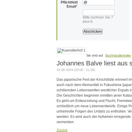
Pflichtfeld
Email
*
Bitte rechnen Sie 7
plus 6.
Buchhändlerkeller
Johannes Balve liest aus
15-08-2024 (20:00 - 21:30)
Das japanische Fest der Kirschblüte erinnert 
auch nach dem Atomunfall in Fukushima (japan
schillernden Lebenswelten westlicher Expats i
Die Geschichten beginnen inmitten jener Katas
Es geht um Entwurzelung und Flucht, Fremdwe
schließlich um neue Lebensentwürfe. Einige Pr
unheilvolle Folgen des Unfalls zu enthüllen. Ve
werden. Es wird auch der Aufsehen erregende
vermeiden.
Zurück