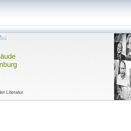
m
bäude
enburg
er Literatur