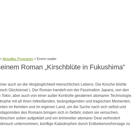
>
Aktuelles Programm
>
Event reader
 seinem Roman „Kirschblüte in Fukushima”
immer auch an die Vergänglichkeit menschlichen Lebens. Die Kirsche blühte
isch Glücksinsel ). Der Roman handelt von der Faszination Japans, von den
n Tokio, aber auch von einer außer Kontrolle geratenen atomaren Technologie.
trophe mit all ihren mitreißenden, beängstigenden und tragischen Momenten.
rden im fremden und im eigenen Land, um die Suche nach sich selbst und
otagonisten des Romans bringen sich in Gefahr, indem sie versuchen,
rbrechen sollen aufgeklärt und ein krimineller atomarer Deal verhindert
 Versuch unternommen, künftige Katastrophen durch Erdbebenvorhersage zu